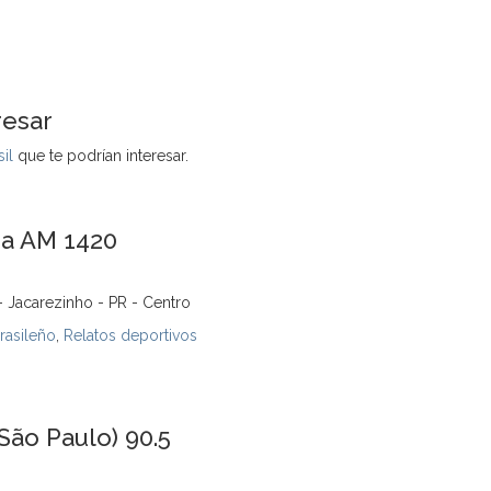
resar
il
que te podrían interesar.
ra AM 1420
 Jacarezinho - PR - Centro
rasileño
,
Relatos deportivos
São Paulo) 90.5