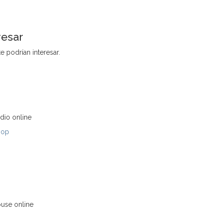
resar
e podrían interesar.
dio online
Hop
ouse online