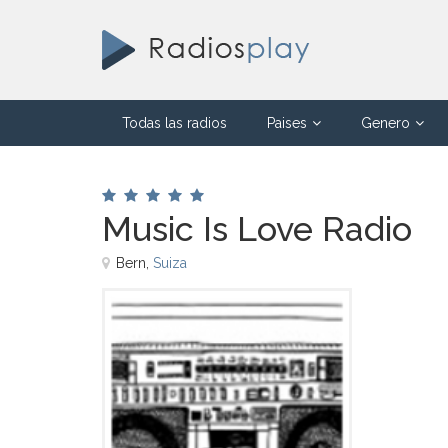
Todas las radios
Paises
Genero
Music Is Love Radio
Bern,
Suiza