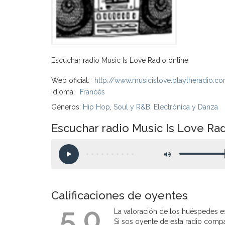
Escuchar radio Music Is Love Radio online
Web oficial:
http://www.musicislove.playtheradio.c
Idioma:
Francés
Géneros:
Hip Hop
,
Soul y R&B
,
Electrónica y Danza
Escuchar radio Music Is Love Rad
Calificaciones de oyentes
5.0
La valoración de los huéspedes es
Si sos oyente de esta radio compart