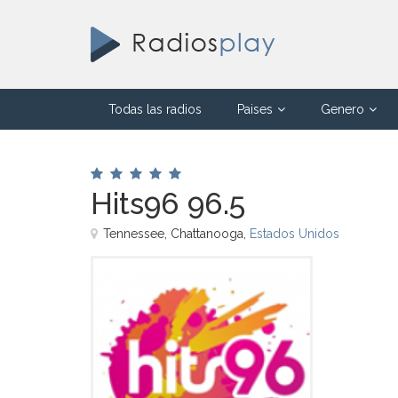
Todas las radios
Paises
Genero
Hits96 96.5
Tennessee, Chattanooga,
Estados Unidos