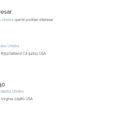
resar
s Unidos
que te podrían interesar.
ados Unidos
#551Oakland CA 94611 USA
40
Estados Unidos
Virginia 22980 USA