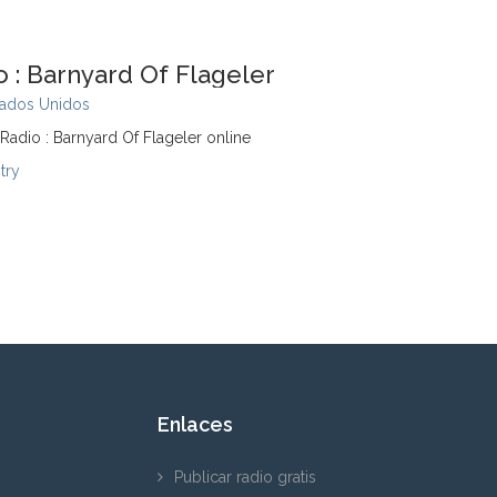
 : Barnyard Of Flageler
tados Unidos
Radio : Barnyard Of Flageler online
try
Enlaces
Publicar radio gratis