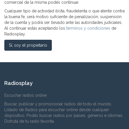
comercial de la misma podés continuar.
Cualquier tipo de actividad ilícita, fraudelenta o que atente contra
la buena fe, será motivo suficiente de penalización, suspensión
de la cuenta y podrá ser llevado ante las autoridades judiciales.
Al continuar estás aceptando los
términos y condiciones
de
Radiosplay.
Sí, soy el propietario
Radiosplay
Escuchar radios online
Buscar, publicar y promocionar radios de todo el mundo.
Listado de Radios para escuchar online desde cualquier
dispositivo. Podés buscar radios por países, géneros e idiomas.
Disfrutá de tu radio favorita.