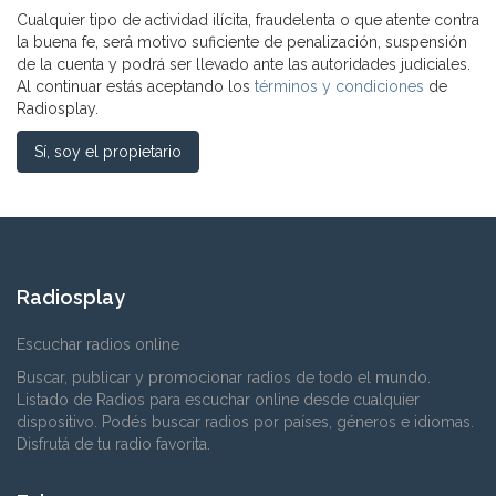
Cualquier tipo de actividad ilícita, fraudelenta o que atente contra
la buena fe, será motivo suficiente de penalización, suspensión
de la cuenta y podrá ser llevado ante las autoridades judiciales.
Al continuar estás aceptando los
términos y condiciones
de
Radiosplay.
Sí, soy el propietario
Radiosplay
Escuchar radios online
Buscar, publicar y promocionar radios de todo el mundo.
Listado de Radios para escuchar online desde cualquier
dispositivo. Podés buscar radios por países, géneros e idiomas.
Disfrutá de tu radio favorita.