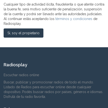
Cualquier tipo de actividad ilícita, fraudelenta o que atente contra
la buena fe, será motivo suficiente de penalización, suspensión
de la cuenta y podrá ser llevado ante las autoridades judiciales.
Al continuar estás aceptando los
términos y condiciones
de
Radiosplay.
Sí, soy el propietario
Radiosplay
Escuchar radios online
Buscar, publicar y promocionar radios de todo el mundo.
Listado de Radios para escuchar online desde cualquier
dispositivo. Podés buscar radios por países, géneros e idiomas.
Disfrutá de tu radio favorita.