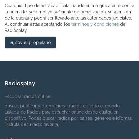
Cualquier tipo de actividad ilícita, fraudelenta o que atente contra
la buena fe, será motivo suficiente de penalización, suspensión
de la cuenta y podrá ser llevado ante las autoridades judiciales.
Al continuar estás aceptando los
términos y condiciones
de
Radiosplay.
Sí, soy el propietario
Radiosplay
Escuchar radios online
Buscar, publicar y promocionar radios de todo el mundo.
Listado de Radios para escuchar online desde cualquier
dispositivo. Podés buscar radios por países, géneros e idiomas.
Disfrutá de tu radio favorita.