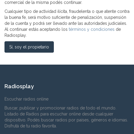
comercial de la misma podés continuar.
Cualquier tipo de actividad ilícita, fraudelenta o que atente contra
la buena fe, será motivo suficiente de penalización, suspensión
de la cuenta y podrá ser llevado ante las autoridades judiciales.
Al continuar estás aceptando los
términos y condiciones
de
Radiosplay.
Sí, soy el propietario
Radiosplay
Escuchar radios online
Buscar, publicar y promocionar radios de todo el mundo.
Listado de Radios para escuchar online desde cualquier
dispositivo. Podés buscar radios por países, géneros e idiomas.
Disfrutá de tu radio favorita.