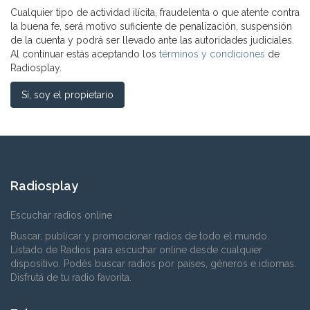
Cualquier tipo de actividad ilícita, fraudelenta o que atente contra
la buena fe, será motivo suficiente de penalización, suspensión
de la cuenta y podrá ser llevado ante las autoridades judiciales.
Al continuar estás aceptando los
términos y condiciones
de
Radiosplay.
Sí, soy el propietario
Radiosplay
Escuchar radios online
Buscar, publicar y promocionar radios de todo el mundo.
Listado de Radios para escuchar online desde cualquier
dispositivo. Podés buscar radios por países, géneros e idiomas.
Disfrutá de tu radio favorita.