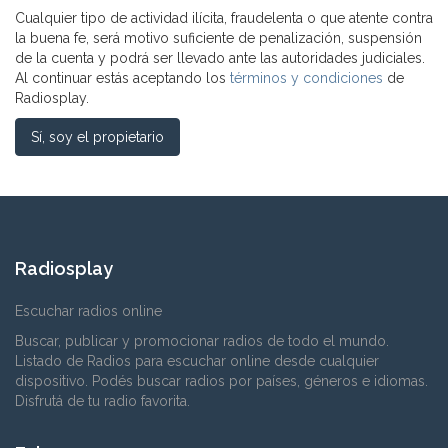
Cualquier tipo de actividad ilícita, fraudelenta o que atente contra
la buena fe, será motivo suficiente de penalización, suspensión
de la cuenta y podrá ser llevado ante las autoridades judiciales.
Al continuar estás aceptando los
términos y condiciones
de
Radiosplay.
Sí, soy el propietario
Radiosplay
Escuchar radios online
Buscar, publicar y promocionar radios de todo el mundo.
Listado de Radios para escuchar online desde cualquier
dispositivo. Podés buscar radios por países, géneros e idiomas.
Disfrutá de tu radio favorita.