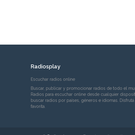
Radiosplay
Escuchar radios online
Buscar, publicar y promocionar radios de todo el mu
Radios para escuchar online desde cualquier disposi
buscar radios por países, géneros e idiomas. Disfrutá
favorita.