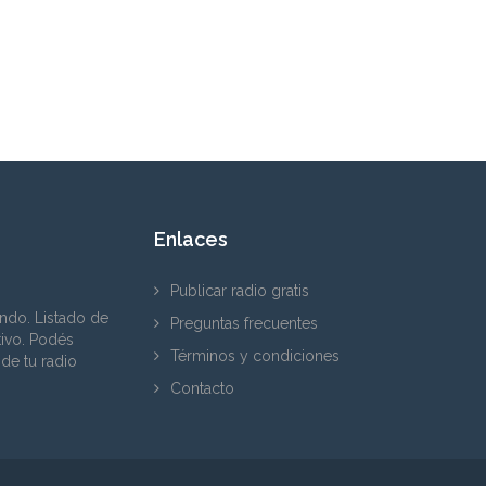
Enlaces
Publicar radio gratis
ndo. Listado de
Preguntas frecuentes
tivo. Podés
Términos y condiciones
 de tu radio
Contacto