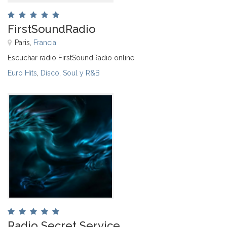
FirstSoundRadio
Paris,
Francia
Escuchar radio FirstSoundRadio online
Euro Hits
,
Disco
,
Soul y R&B
Radio Secret Service