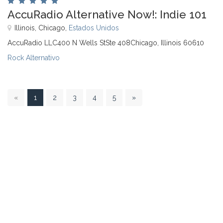
AccuRadio Alternative Now!: Indie 101
Illinois, Chicago,
Estados Unidos
AccuRadio LLC400 N Wells StSte 408Chicago, Illinois 60610
Rock Alternativo
1
«
1
2
3
4
5
»