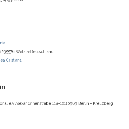
nia
 6235576 WetzlarDeutschland
a Cristiana
in
ational e.V.Alexandrinenstrabe 118-12110969 Berlin - Kreuzberg