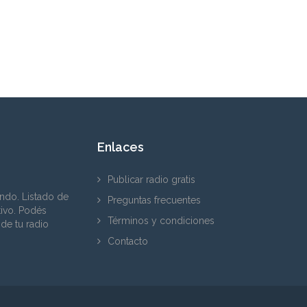
Enlaces
Publicar radio gratis
ndo. Listado de
Preguntas frecuentes
tivo. Podés
Términos y condiciones
 de tu radio
Contacto