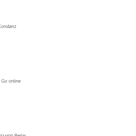
 Konstanz
 Go online
2514199 Berlin