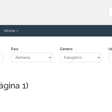
Idioma
País
Género
I
ágina 1)