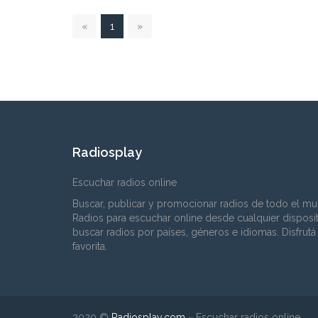
1
«
1
»
Radiosplay
Escuchar radios online
Buscar, publicar y promocionar radios de todo el mu
Radios para escuchar online desde cualquier disposi
buscar radios por países, géneros e idiomas. Disfrutá
favorita.
2020 ©
Radiosplay.com
~
Escuchar radios online